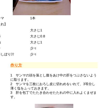
ンマ
1本
たれ】
大さじ1
醂
大さじ0.8
油
大さじ1
そ
少々
小田原観光
姜しぼり汁
少々
作り方
1 サンマの頭を落とし腹をあけ中の肝をつぶさないよう
に取ります。
2 サンマを三枚におろし皮に切れめをいれて、3等分し
薄く塩をふっておきます。
3 肝を包丁でたたき合わせたたれの中に入れよくまぜま
す。