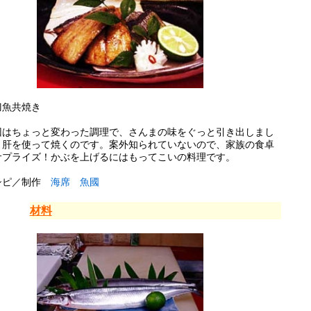
刀魚共焼き
回はちょっと変わった調理で、さんまの味をぐっと引き出しまし
。肝を使って焼くのです。案外知られていないので、家族の食卓
サプライズ！かぶを上げるにはもってこいの料理です。
シピ／制作
海席 魚國
材料