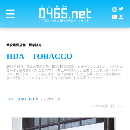
常設喫煙店舗・煙草販売
IIDA TOBACCO
2006年10月、常設の喫煙店舗「IIDA TABACCO」をオープンしました。 歩きたば
こやポイ捨てをしないなどのマナー向上を呼びかけ、店内にはカウンターやテー
ブル・椅子がセットしてあります。誰でも気軽にたばこを吸いながらひと休みで
きる空間になっていますので、どうぞお気軽にお立ち寄りください。
IIDA TOBACCO
トップページ
2022年06月27日 15:37