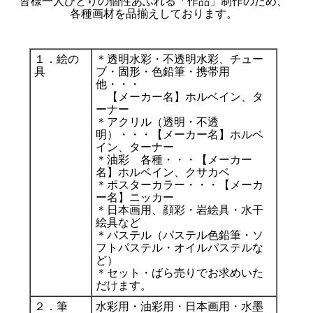
皆様一人ひとりの個性あふれる「作品」制作のため、
各種画材を品揃えしております。
１．絵の
＊透明水彩・不透明水彩、チュー
具
ブ・固形・色鉛筆・携帯用
他・・・
【メーカー名】ホルベイン、タ
ーナー
＊アクリル（透明・不透
明）・・・【メーカー名】ホルベ
イン、ターナー
＊油彩 各種・・・【メーカー
名】ホルベイン、クサカベ
＊ポスターカラー・・・【メーカ
ー名】ニッカー
＊日本画用、顔彩・岩絵具・水干
絵具など
＊パステル（パステル色鉛筆・ソ
フトパステル・オイルパステルな
ど）
＊セット・ばら売りでお求めいた
だけます。
２．筆
水彩用・油彩用・日本画用・水墨