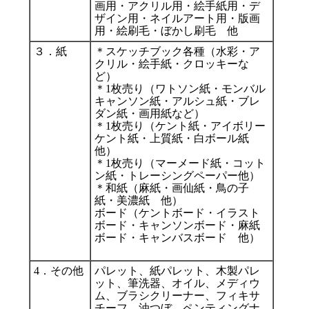
画用・アクリル用・絵手紙用・デ
ザイン用・ネイルアート用・版画
用・絵刷毛・ぼかし刷毛 他
３．紙
＊スケッチブック各種（水彩・ア
クリル・絵手紙・クロッキーな
ど）
＊1枚売り（ワトソン紙・モンバル
キャンソン紙・アルシュ紙・ブレ
ダン紙・画用紙など）
＊1枚売り（ケント紙・アイボリー
ケント紙・上質紙・白ボール紙
小田原観光
他）
＊1枚売り（マーメード紙・コット
ン紙・トレーシングペーパー他）
＊和紙（麻紙・画仙紙・鳥の子
紙・美濃紙 他）
ボード（ケントボード・イラスト
ボード・キャンソンボード・麻紙
ボード・キャンバスボード 他）
4．その他
パレット、紙パレット、木製パレ
ット、筆洗器、オイル、メディウ
ム、ブラシクリーナー、フィキサ
チーフ、油つぼ、ペンティングナ