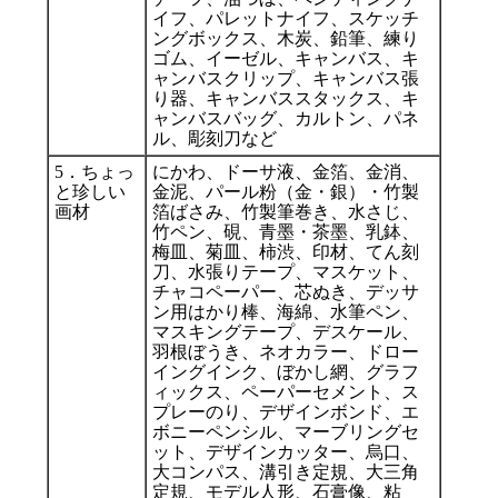
イフ、パレットナイフ、スケッチ
ングボックス、木炭、鉛筆、練り
ゴム、イーゼル、キャンバス、キ
ャンバスクリップ、キャンバス張
り器、キャンバススタックス、キ
ャンバスバッグ、カルトン、パネ
ル、彫刻刀など
5．ちょっ
にかわ、ドーサ液、金箔、金消、
と珍しい
金泥、パール粉（金・銀）・竹製
画材
箔ばさみ、竹製筆巻き、水さじ、
竹ペン、硯、青墨・茶墨、乳鉢、
梅皿、菊皿、柿渋、印材、てん刻
刀、水張りテープ、マスケット、
チャコペーパー、芯ぬき、デッサ
ン用はかり棒、海綿、水筆ペン、
マスキングテープ、デスケール、
羽根ぼうき、ネオカラー、ドロー
イングインク、ぼかし網、グラフ
ィックス、ペーパーセメント、ス
プレーのり、デザインボンド、エ
ボニーペンシル、マーブリングセ
ット、デザインカッター、烏口、
大コンパス、溝引き定規、大三角
グルメ
定規、モデル人形、石膏像、粘