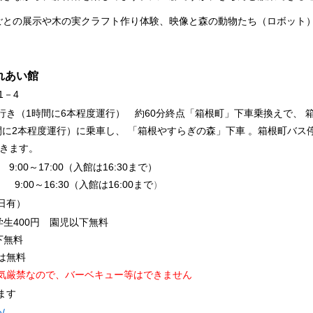
ごとの展示や木の実クラフト作り体験、映像と森の動物たち（ロボット
れあい館
1－4
き（1時間に6本程度運行） 約60分終点「箱根町」下車乗換えで、 
間に2本程度運行）に乗車し、 「箱根やすらぎの森」下車
。
箱根町バス
できます。
:00～17:00（入館は16:30まで）
:00～16:30（入館は16:00まで
）
日有）
学生400円
園児以下無料
下
無料
は無料
気厳禁なので、バーベキュー等はできません
ます
e/