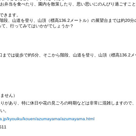
でお弁当を食べたり、園内を散策したり、思い思いにのんびり過ごすこ
できます。
段、山道を登り、山頂（標高136.2メートル）の展望台までは約20分
って、行ってみてはいかがでしょうか？
口までは徒歩で約5分、そこから階段、山道を登り、山頂（標高136.2メ
きません）
限りがあり、特に休日や花の見ごろの時期などは非常に混雑しますので
さい。
wa.jp/kyouiku/kouen/azumayama/azumayama.html
611