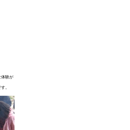
な体験が
です。