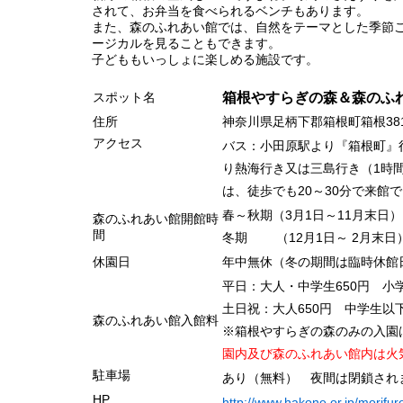
されて、お弁当を食べられるベンチもあります。
また、森のふれあい館では、自然をテーマとした季節
ージカルを見ることもできます。
子どももいっしょに楽しめる施設です。
スポット名
箱根やすらぎの森
＆森のふ
住所
神奈川県足柄下郡箱根町箱根38
アクセス
バス：小田原駅より『箱根町』行
り熱海行き又は三島行き（1時
は、徒歩でも20～30分で来館
春～秋期（3月1日～11月末日） 9
森のふれあい館
開館時
間
冬期 （12月1日～ 2月末日） 9
休園日
年中無休（
冬の期間は臨時休館
平日：大人・中学生650円 小
土日祝：
大人650円 中学生以
森のふれあい館入
館
料
※箱根やすらぎの森のみの入
園
園内
及び
森のふれあい館内は火
駐車場
あり（無料）
夜間は閉鎖され
HP
http://www.hakone.or.jp/morifur