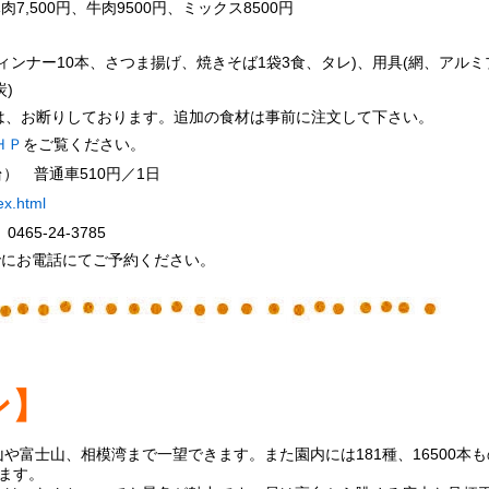
,500円、牛肉9500円、ミックス8500円
ウィンナー10本、さつま揚げ、焼きそば1袋3食、タレ)、用具(網、アル
)
は、お断りしております。追加の食材は事前に注文して下さい。
ＨＰ
をご覧ください。
） 普通車510円／1日
ex.html
5-24-3785
でにお電話にてご予約ください。
ン】
山や富士山、相模湾
まで一望でき
ます。また園内には181種、16500本
も
ます。