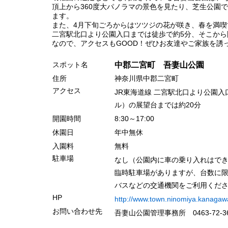
頂上から360度大パノラマの景色を見たり、芝生公園
ます。
また、4月下旬ごろからはツツジの花が咲き、春を満喫
二宮駅北口より公園入口までは徒歩で約5分、そこから階
なので、アクセスもGOOD！ぜひお友達やご家族を誘
スポット名
中郡二宮町 吾妻山公園
住所
神奈川県中郡二宮町
アクセス
JR東海道線 二宮駅北口より公園入
ル）の展望台までは約20分
開園時間
8:30～17:00
休園日
年中無休
入園料
無料
駐車場
なし（公園内に車の乗り入れはで
臨時駐車場がありますが、台数に
バスなどの交通機関をご利用くだ
HP
http://www.town.ninomiya.kanaga
お問い合わせ先
吾妻山公園管理事務所
046
3
-72-
3