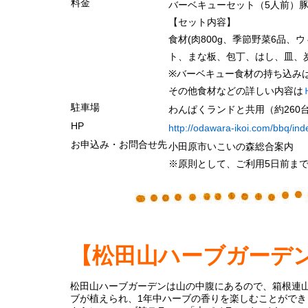
料金
バーベキューセット（5人前）豚肉7
【セット内容】
食材(肉800g、季節野菜6品、
ト、まな板、包丁、はし、皿、炭
※バーベキュー食材の持ち込み
その他食材などの詳しい内容は
駐車場
わんぱくランドと共用（約260台
HP
http://odawara-ikoi.com/bbq/ind
お申込み・お問合せ先
小田原市いこいの森総合案内 046
※原則として、ご利用5日前ま
【松田山ハーブガーデ
松田山ハーブガーデンは
山の中腹にあるので、箱根連
ブが植えられ、
1年中ハーブの香りを楽しむことができ